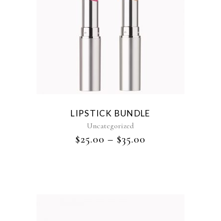
LIPSTICK BUNDLE
Uncategorized
ZAKRES
$
25.00
–
$
35.00
CEN:
OD
$25.00
DO
$35.00