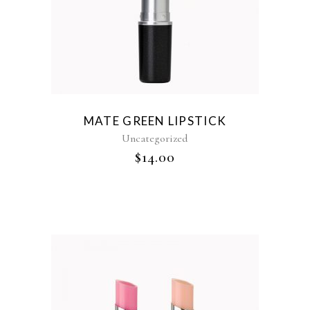
MATE GREEN LIPSTICK
Uncategorized
$
14.00