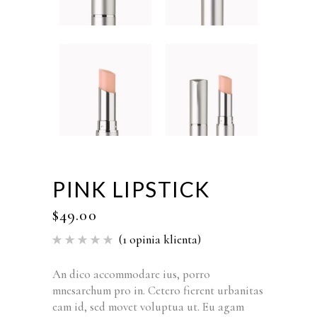
PINK LIPSTICK
$
49.00
(
1
opinia klienta)
Oceniony
1
5.00
na
5 na
podstawie
An dico accommodare ius, porro
oceny
mnesarchum pro in. Cetero fierent urbanitas
klienta
eam id, sed movet voluptua ut. Eu agam