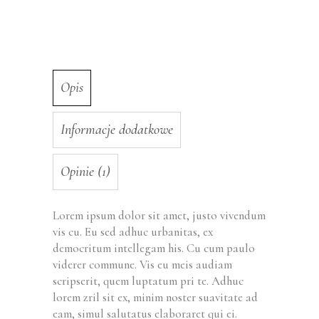
Opis
Informacje dodatkowe
Opinie (1)
Lorem ipsum dolor sit amet, justo vivendum
vis cu. Eu sed adhuc urbanitas, ex
democritum intellegam his. Cu cum paulo
viderer commune. Vis eu meis audiam
scripserit, quem luptatum pri te. Adhuc
lorem zril sit ex, minim noster suavitate ad
eam, simul salutatus elaboraret qui ei.