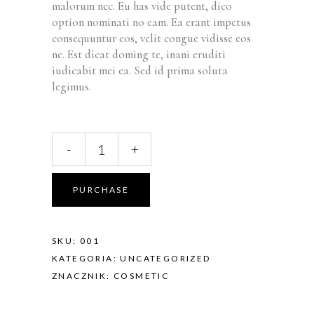
malorum nec. Eu has vide putent, dico
option nominati no eam. Ea erant impetus
consequuntur eos, velit congue vidisse eos
ne. Est dicat doming te, inani eruditi
iudicabit mei ea. Sed id prima soluta
legimus.
-
+
PURCHASE
SKU:
001
KATEGORIA:
UNCATEGORIZED
ZNACZNIK:
COSMETIC