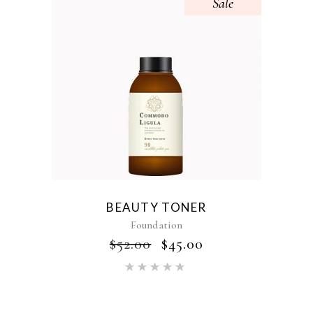
Sale
BEAUTY TONER
Foundation
$
52.00
$
45.00
Oceniono
5.00
na
5