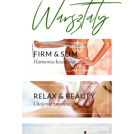
Warsztaty
FIRM & SLIM
Harmonia kształtów
RELAX & BEAUTY
Ukojenie zmysłów