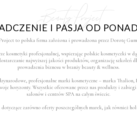
Beauty Project
DCZENIE I PASJA OD PONAD
Project to polska firma założona i prowadzona przez Dorotę Gu
rze kosmetyki profesjonalnej, wspierając polskie kosmetyczki w dą
 dostarczanie najwyższej jakości produktów, organizację szkoleń d
prowadzenia biznesu w branży beauty & wellness.
zynarodowe, profesjonalne marki kosmetyczne – marka Thalion, Isa
woje horyzonty. Wszystkie oferowane przez nas produkty i zabieg
salonów i centrów SPA na całym świecie.
a dotyczące zarówno oferty poszczególnych marek, jak również holis