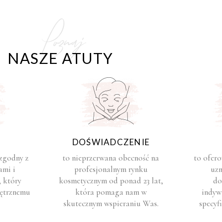
Poznaj
NASZE ATUTY
DOŚWIADCZENIE
 zgodny z
to nieprzerwana obecność na
to ofer
ami i
profesjonalnym rynku
uzn
 który
kosmetycznym od ponad 23 lat,
do
nętrznemu
która pomaga nam w
indyw
skutecznym wspieraniu Was.
specyf