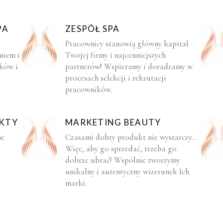
PA
ZESPÓŁ SPA
Pracownicy stanowią główny kapitał
niem i
Twojej firmy i najcenniejszych
yków i
partnerów! Wspieramy i doradzamy w
procesach selekcji i rekrutacji
pracowników.
KTY
MARKETING BEAUTY
ne
Czasami dobry produkt nie wystarczy...
Więc, aby go sprzedać, trzeba go
dobrze ubrać! Wspólnie tworzymy
unikalny i autentyczny wizerunek Ich
marki.