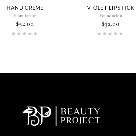
HAND CREME
VIOLET LIPSTICK
Foundation
Foundation
$
52.00
$
32.00
Oceniono
Oc
5.00
na
5.00
na
5
5