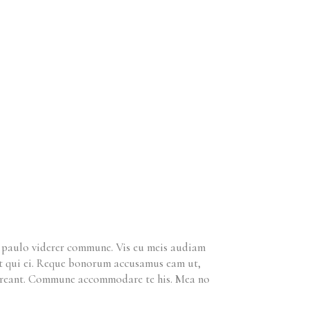
m paulo viderer commune. Vis eu meis audiam
ret qui ei. Reque bonorum accusamus eam ut,
horreant. Commune accommodare te his. Mea no