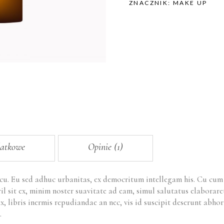
ZNACZNIK:
MAKE UP
datkowe
Opinie (1)
 cu. Eu sed adhuc urbanitas, ex democritum intellegam his. Cu cu
ril sit ex, minim noster suavitate ad eam, simul salutatus elabora
x, libris inermis repudiandae an nec, vis id suscipit deserunt ab
.