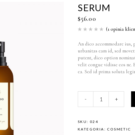
SERUM
$
56.00
(
1
opinia klien
Ocenion
1
5.00
na
5 na
podstawie
An dico accommodare ius, p
oceny
urbanitas eam id, sed move
klienta
putent, dico option nominat
velit congue vidisse eos ne.
ea. Sed id prima soluta legi
-
+
SKU:
024
KATEGORIA:
COSMETIC