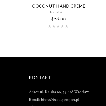
COCONUT HAND CREME
Foundation
$
28.00
Oceniono
5.00
na
5
KONTAKT
Adres: ul. Rajska 69, 54-028 Wrocław
E-mail: biuro@beautyproject.pl