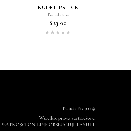
NUDE LIPSTICK
Foundation
$
23.00
eniono
Oceniono
5.00
na
5
Beauty Project©
Wszelkie prawa zastrzeżone.
PŁATNOŚCI ON-LINE OBSŁUGUJE PAYU.PL