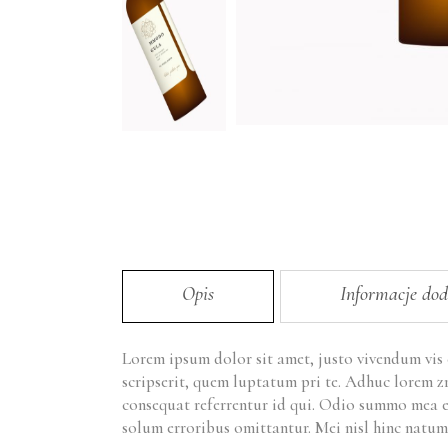
Opis
Informacje do
Lorem ipsum dolor sit amet, justo vivendum vis
scripserit, quem luptatum pri te. Adhuc lorem z
consequat referrentur id qui. Odio summo mea e
solum erroribus omittantur. Mei nisl hinc natum