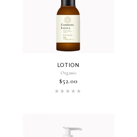
LOTION
Organic
$
52.00
Oceniono
5.00
na
5