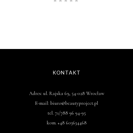
Oceniono
5.00
na
5
KONTAKT
Adres: ul. Rajska 69, 54-028 Wrocław
E-mail: biuro@beautyproject.pl
tel. 71/788 96 94-95
kom. +48 603634468