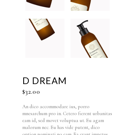
D DREAM
$
32.00
An dico accommodare ius, porro
mnesarchum pro in. Cetero fierent urbanitas
eam id, sed movet voluptua ut. Eu agam
malorum nec. Eu has vide putent, dico
option nominati no eam. Ea erant impetus