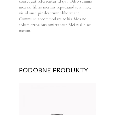
consequat referrentur id qui. Odio summo
mea ex, libris inermis repudiandae an nec,
vis id suscipit deserunt abhorreant.
Commune accommodare te his. Mea no
solum erroribus omittantur. Mei nisl hinc
natum.
PODOBNE PRODUKTY