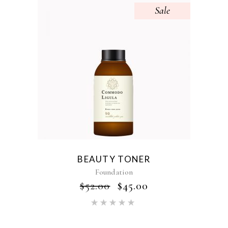
Sale
BEAUTY TONER
Foundation
$
52.00
$
45.00
Oceniono
5.00
na
5