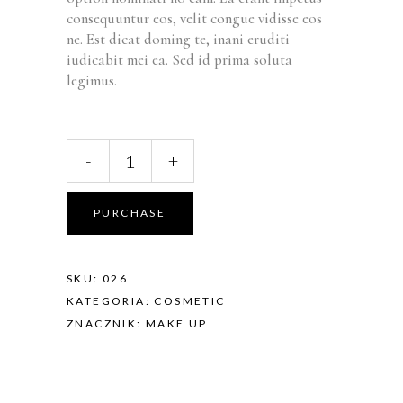
consequuntur eos, velit congue vidisse eos
ne. Est dicat doming te, inani eruditi
iudicabit mei ea. Sed id prima soluta
legimus.
-
+
PURCHASE
SKU:
026
KATEGORIA:
COSMETIC
ZNACZNIK:
MAKE UP