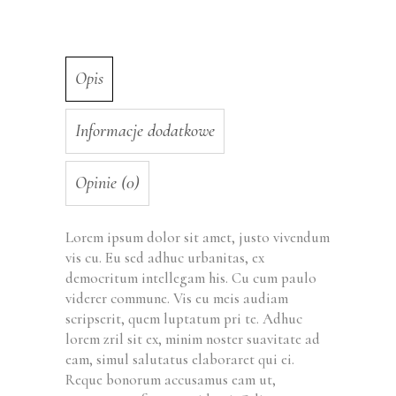
Opis
Informacje dodatkowe
Opinie (0)
Lorem ipsum dolor sit amet, justo vivendum
vis cu. Eu sed adhuc urbanitas, ex
democritum intellegam his. Cu cum paulo
viderer commune. Vis eu meis audiam
scripserit, quem luptatum pri te. Adhuc
lorem zril sit ex, minim noster suavitate ad
eam, simul salutatus elaboraret qui ei.
Reque bonorum accusamus eam ut,