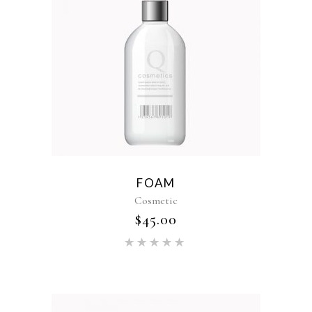
FOAM
Cosmetic
$
45.00
Oceniono
5.00
na
5